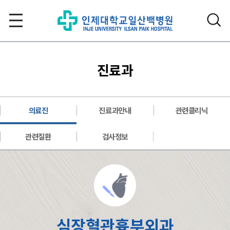
진료과
의료진
진료과안내
관련클리닉
관련질환
검사정보
심장혈관흉부외과