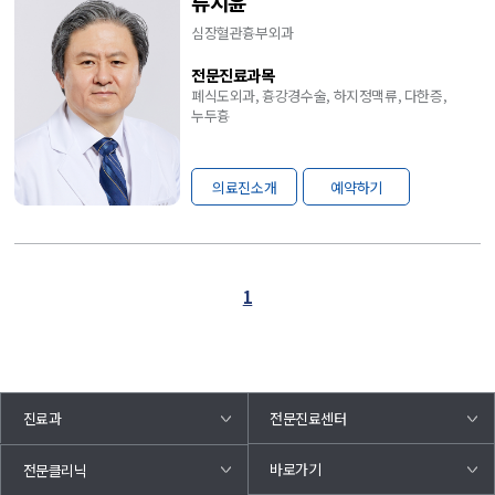
류지윤
심장혈관흉부외과
전문진료과목
폐식도외과, 흉강경수술, 하지정맥류, 다한증,
누두흉
의료진소개
예약하기
1
진료과
전문진료센터
바로가기
전문클리닉