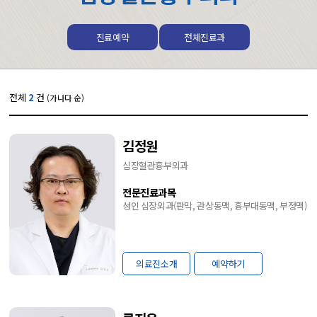
진료예약
전체진료과
전체
2
건
(가나다 순)
김정원
심장혈관흉부외과
전문진료과목
성인 심장외과(판막, 관상동맥, 흉부대동맥, 부정맥)
의료진소개
예약하기