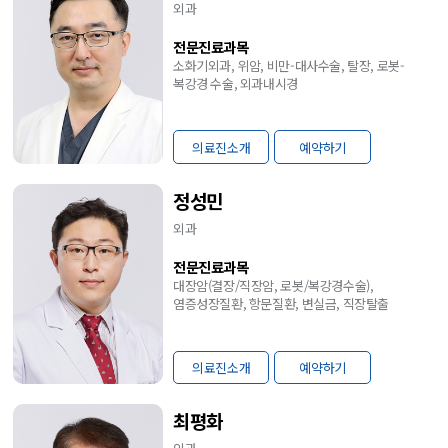
외과
전문진료과목
소화기외과, 위암, 비만-대사수술, 탈장, 로봇-
복강경 수술, 외과내시경
의료진소개
예약하기
정성민
외과
전문진료과목
대장암(결장/직장암, 로봇/복강경수술),
염증성장질환, 항문질환, 변실금, 직장탈출
의료진소개
예약하기
최평화