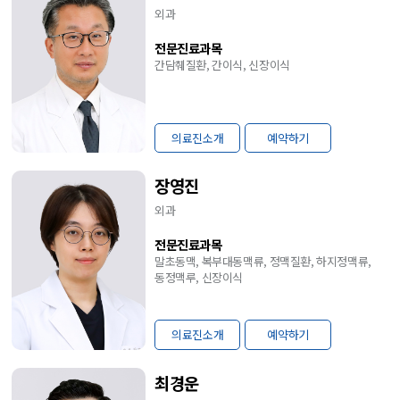
외과
전문진료과목
간담췌질환, 간이식, 신장이식
의료진소개
예약하기
장영진
외과
전문진료과목
말초동맥, 복부대동맥류, 정맥질환, 하지정맥류,
동정맥루, 신장이식
의료진소개
예약하기
최경운