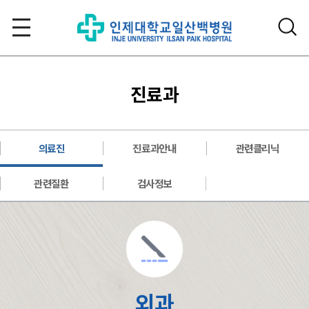
진료과
의료진
진료과안내
관련클리닉
관련질환
검사정보
외과