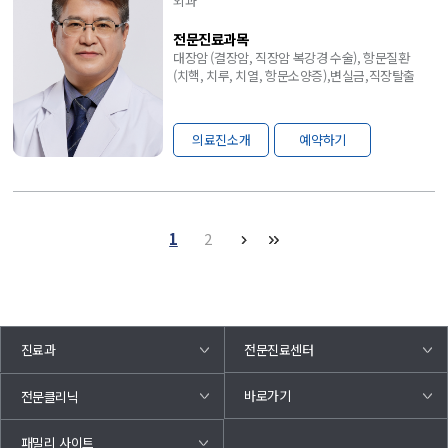
외과
전문진료과목
대장암 (결장암, 직장암 복강경 수술), 항문질환
(치핵, 치루, 치열, 항문소양증),변실금,직장탈출
의료진소개
예약하기
1
2
진료과
전문진료센터
바로가기
전문클리닉
패밀리 사이트