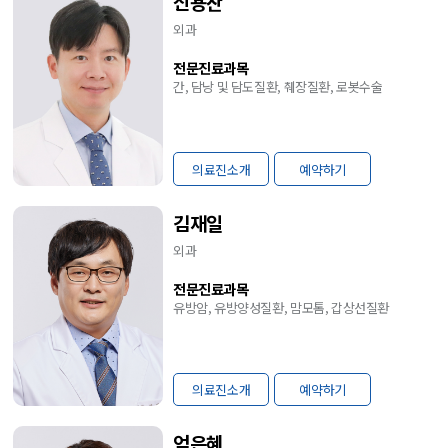
신용찬
외과
전문진료과목
간, 담낭 및 담도질환, 췌장질환, 로봇수술
의료진소개
예약하기
김재일
외과
전문진료과목
유방암, 유방양성질환, 맘모톰, 갑상선질환
의료진소개
예약하기
엄은혜