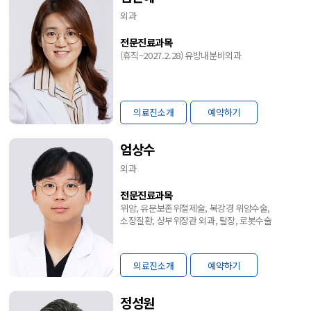
외과
전문진료과목
(휴직~2027.2.28) 유방내분비외과
의료진소개
예약하기
엄상수
외과
전문진료과목
위암, 유문보존위절제술, 복강경 위암수술,
소장질환, 상부위장관 외과, 탈장, 로봇수술
의료진소개
예약하기
정성원