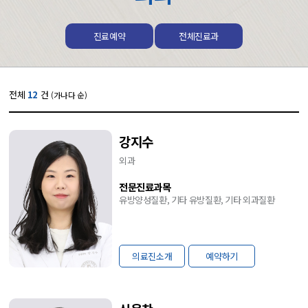
진료예약
전체진료과
전체
12
건
(가나다 순)
강지수
외과
전문진료과목
유방양성질환, 기타 유방질환, 기타 외과질환
의료진소개
예약하기