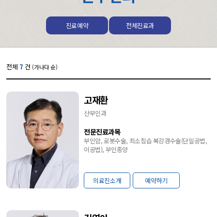
진료예약
전체진료과
전체
7
건
(가나다 순)
고재환
산부인과
전문진료과목
부인암, 로봇수술, 최소침습 복강경수술(단일공법,
이공법), 부인종양
의료진소개
예약하기