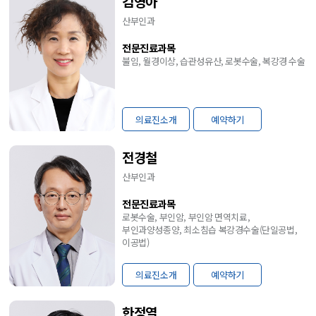
김영아
산부인과
전문진료과목
불임, 월경이상, 습관성유산, 로봇수술, 복강경 수술
의료진소개
예약하기
전경철
산부인과
전문진료과목
로봇수술, 부인암, 부인암 면역치료,
부인과양성종양, 최소침습 복강경수술(단일공법,
이공법)
의료진소개
예약하기
한정열