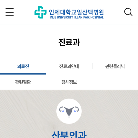
진료과
의료진
진료과안내
관련클리닉
관련질환
검사정보
산부인과