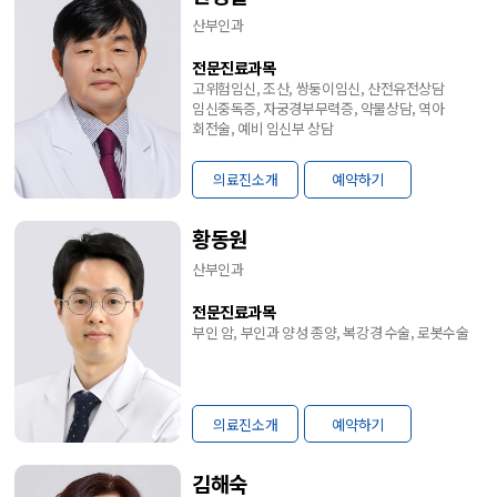
산부인과
전문진료과목
고위험임신, 조산, 쌍둥이임신, 산전유전상담
임신중독증, 자궁경부무력증, 약물상담, 역아
회전술, 예비 임신부 상담
의료진소개
예약하기
황동원
산부인과
전문진료과목
부인 암, 부인과 양성 종양, 복강경 수술, 로봇수술
의료진소개
예약하기
김해숙