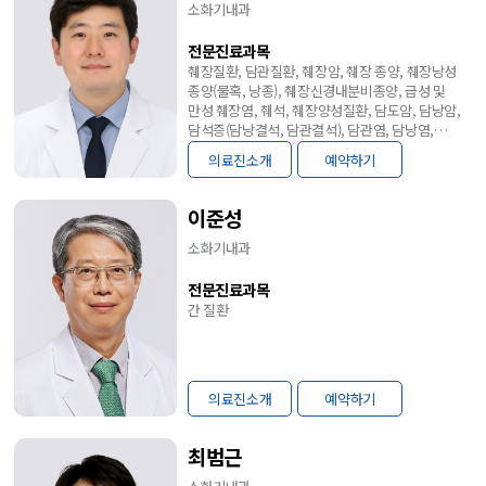
소화기내과
전문진료과목
췌장질환, 담관질환, 췌장암, 췌장 종양, 췌장낭성
종양(물혹, 낭종), 췌장신경내분비종양, 급성 및
만성 췌장염, 췌석, 췌장양성질환, 담도암, 담낭암,
담석증(담낭결석, 담관결석), 담관염, 담낭염,
담낭용종, 담관협착, 담낭선근종증, 내시경적
의료진소개
예약하기
역행성 담췌관 조영술(ERCP), 내시경 초음파(EUS)
이준성
소화기내과
전문진료과목
간 질환
의료진소개
예약하기
최범근