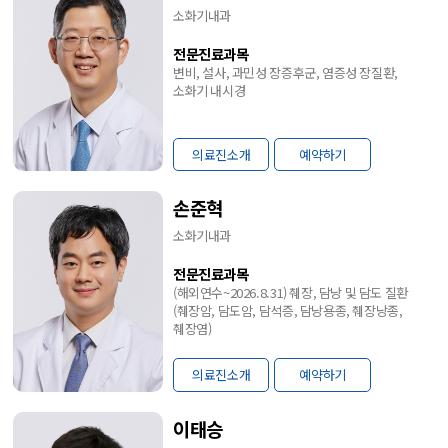
소화기내과
전문진료과목
변비, 설사, 과민성 장증후군, 염증성 장질환,
소화기 내시경
의료진소개
예약하기
손준혁
소화기내과
전문진료과목
(해외연수~2026.8.31) 췌장, 담낭 및 담도 질환
(췌장암, 담도암, 담석증, 담낭용종, 췌장낭종,
췌장염)
의료진소개
예약하기
이태승