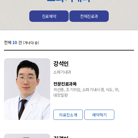
진료예약
전체진료과
전체
10
건
(가나다 순)
강석인
소화기내과
전문진료과목
위선종, 조기위암, 소화기내시경, 식도, 위,
대장질환
의료진소개
예약하기