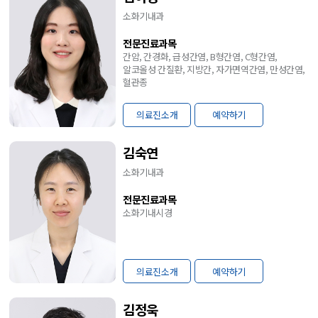
소화기내과
전문진료과목
간암, 간경화, 급성간염, B형간염, C형간염,
알코올성 간질환, 지방간, 자가면역간염, 만성간염,
혈관종
의료진소개
예약하기
김숙연
소화기내과
전문진료과목
소화기내시경
의료진소개
예약하기
김정욱