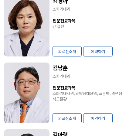
김경아
소화기내과
전문진료과목
간 질환
의료진소개
예약하기
김남훈
소화기내과
전문진료과목
소화기내시경, 궤양성대장염, 크론병, 역류성
식도질환
의료진소개
예약하기
김아령