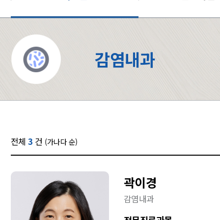
감염내과
전체
3
건
(가나다 순)
곽이경
감염내과
전문진료과목