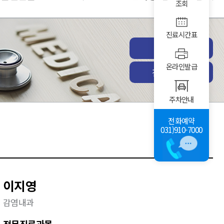
조회
진료시간표
진료예약
온라인발급
전체진료과
주차안내
전화예약
031)910-7000
이지영
감염내과
전문진료과목