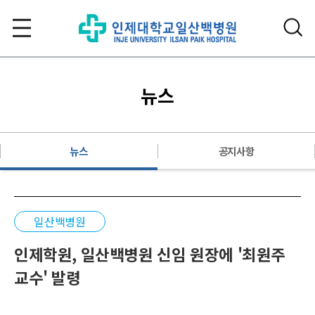
뉴스
뉴스
공지사항
일산백병원
인제학원, 일산백병원 신임 원장에 '최원주
교수' 발령