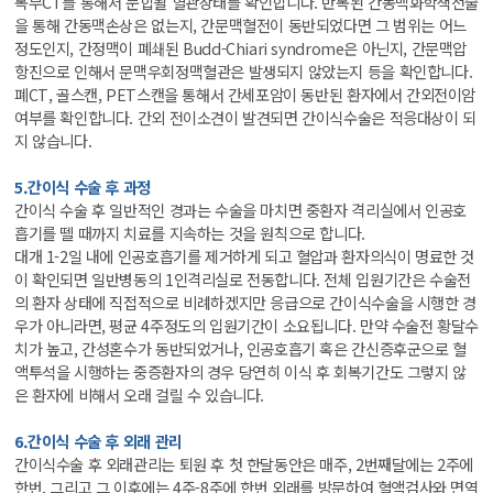
복부CT를 통해서 문합될 혈관상태를 확인합니다. 반복된 간동맥화학색전술
을 통해 간동맥손상은 없는지, 간문맥혈전이 동반되었다면 그 범위는 어느
정도인지, 간정맥이 폐쇄된 Budd-Chiari syndrome은 아닌지, 간문맥압
항진으로 인해서 문맥우회정맥혈관은 발생되지 않았는지 등을 확인합니다.
폐CT, 골스캔, PET스캔을 통해서 간세포암이 동반된 환자에서 간외전이암
여부를 확인합니다. 간외 전이소견이 발견되면 간이식수술은 적응대상이 되
지 않습니다.
5.간이식 수술 후 과정
간이식 수술 후 일반적인 경과는 수술을 마치면 중환자 격리실에서 인공호
흡기를 뗄 때까지 치료를 지속하는 것을 원칙으로 합니다.
대개 1-2일 내에 인공호흡기를 제거하게 되고 혈압과 환자의식이 명료한 것
이 확인되면 일반병동의 1인격리실로 전동합니다. 전체 입원기간은 수술전
의 환자 상태에 직접적으로 비례하겠지만 응급으로 간이식수술을 시행한 경
우가 아니라면, 평균 4주정도의 입원기간이 소요됩니다. 만약 수술전 황달수
치가 높고, 간성혼수가 동반되었거나, 인공호흡기 혹은 간신증후군으로 혈
액투석을 시행하는 중증환자의 경우 당연히 이식 후 회복기간도 그렇지 않
은 환자에 비해서 오래 걸릴 수 있습니다.
6.간이식 수술 후 외래 관리
간이식수술 후 외래관리는 퇴원 후 첫 한달동안은 매주, 2번째달에는 2주에
한번, 그리고 그 이후에는 4주-8주에 한번 외래를 방문하여 혈액검사와 면역