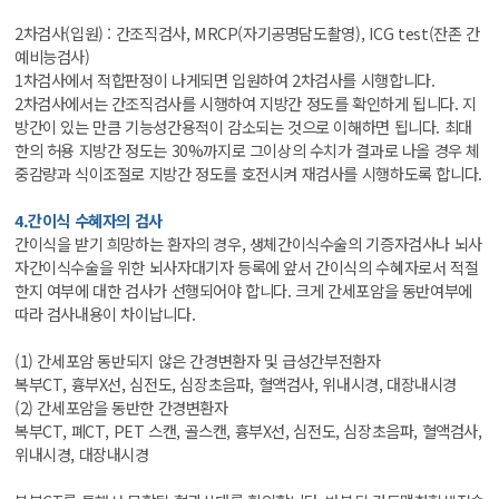
2차검사(입원) : 간조직검사, MRCP(자기공명담도촬영), ICG test(잔존 간
예비능검사)
1차검사에서 적합판정이 나게되면 입원하여 2차검사를 시행합니다.
2차검사에서는 간조직검사를 시행하여 지방간 정도를 확인하게 됩니다. 지
방간이 있는 만큼 기능성간용적이 감소되는 것으로 이해하면 됩니다. 최대
한의 허용 지방간 정도는 30%까지로 그이상의 수치가 결과로 나올 경우 체
중감량과 식이조절로 지방간 정도를 호전시켜 재검사를 시행하도록 합니다.
4.간이식 수혜자의 검사
간이식을 받기 희망하는 환자의 경우, 생체간이식수술의 기증자검사나 뇌사
자간이식수술을 위한 뇌사자대기자 등록에 앞서 간이식의 수혜자로서 적절
한지 여부에 대한 검사가 선행되어야 합니다. 크게 간세포암을 동반여부에
따라 검사내용이 차이납니다.
(1) 간세포암 동반되지 않은 간경변환자 및 급성간부전환자
복부CT, 흉부X선, 심전도, 심장초음파, 혈액검사, 위내시경, 대장내시경
(2) 간세포암을 동반한 간경변환자
복부CT, 폐CT, PET 스캔, 골스캔, 흉부X선, 심전도, 심장초음파, 혈액검사,
위내시경, 대장내시경