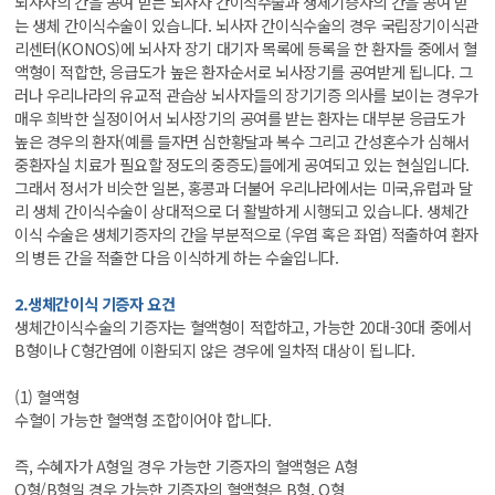
뇌사자의 간을 공여 받는 뇌사자 간이식수술과 생체기증자의 간을 공여 받
는 생체 간이식수술이 있습니다. 뇌사자 간이식수술의 경우 국립장기이식관
리센터(KONOS)에 뇌사자 장기 대기자 목록에 등록을 한 환자들 중에서 혈
액형이 적합한, 응급도가 높은 환자순서로 뇌사장기를 공여받게 됩니다. 그
러나 우리나라의 유교적 관습상 뇌사자들의 장기기증 의사를 보이는 경우가
매우 희박한 실정이어서 뇌사장기의 공여를 받는 환자는 대부분 응급도가
높은 경우의 환자(예를 들자면 심한황달과 복수 그리고 간성혼수가 심해서
중환자실 치료가 필요할 정도의 중증도)들에게 공여되고 있는 현실입니다.
그래서 정서가 비슷한 일본, 홍콩과 더불어 우리나라에서는 미국,유럽과 달
리 생체 간이식수술이 상대적으로 더 활발하게 시행되고 있습니다. 생체간
이식 수술은 생체기증자의 간을 부분적으로 (우엽 혹은 좌엽) 적출하여 환자
의 병든 간을 적출한 다음 이식하게 하는 수술입니다.
2.생체간이식 기증자 요건
생체간이식수술의 기증자는 혈액형이 적합하고, 가능한 20대-30대 중에서
B형이나 C형간염에 이환되지 않은 경우에 일차적 대상이 됩니다.
(1) 혈액형
수혈이 가능한 혈액형 조합이어야 합니다.
즉, 수혜자가 A형일 경우 가능한 기증자의 혈액형은 A형
O형/B형일 경우 가능한 기증자의 혈액형은 B형, O형