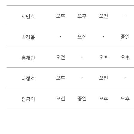
오후
오후
오전
-
서민희
-
오전
-
종일
박강윤
오전
-
오후
오후
홍채민
오후
-
오전
-
나정호
오전
종일
오후
오후
전공의