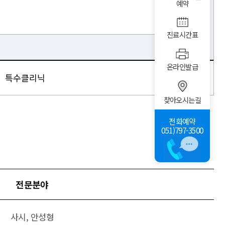
예약
진료시간표
온라인발급
찾아오시는길
전화예약
051)797-3500
전문분야
사시, 안성형