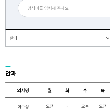
안과
의사명
월
화
수
목
오전
-
오후
오전
이수정