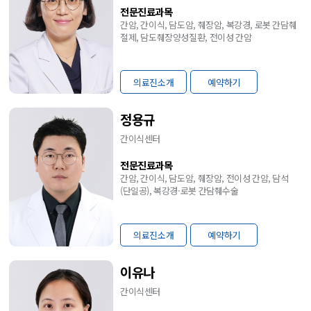
전문진료과목
간암, 간이식, 담도암, 췌장암, 복강경, 로봇 간담췌
절제, 담도췌장양성질환, 전이성 간암
의료진소개
예약하기
정용규
간이식센터
전문진료과목
간암, 간이식, 담도암, 췌장암, 전이성 간암, 담석
(단일공), 복강경·로봇 간담췌수술
의료진소개
예약하기
이유나
간이식센터