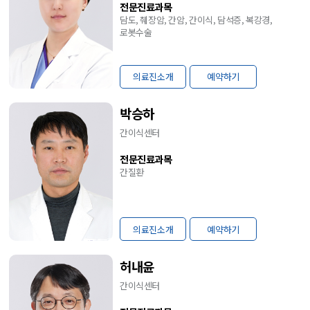
전문진료과목
담도, 췌장암, 간암, 간이식, 담석증, 복강경,
로봇수술
의료진소개
예약하기
박승하
간이식센터
전문진료과목
간질환
의료진소개
예약하기
허내윤
간이식센터