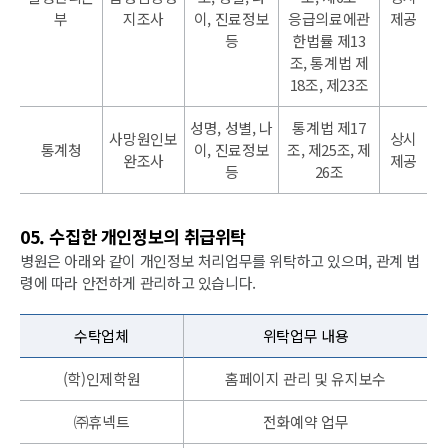
부
지조사
이, 진료정보
응급의료에관
제공
등
한법률 제13
조, 통계법 제
18조, 제23조
성명, 성별, 나
통계법 제17
사망원인보
상시
통계청
이, 진료정보
조, 제25조, 제
완조사
제공
등
26조
05. 수집한 개인정보의 취급위탁
병원은 아래와 같이 개인정보 처리업무를 위탁하고 있으며, 관계 법
령에 따라 안전하게 관리하고 있습니다.
수탁업체
위탁업무 내용
(학)인제학원
홈페이지 관리 및 유지보수
㈜휴넥트
전화예약 업무