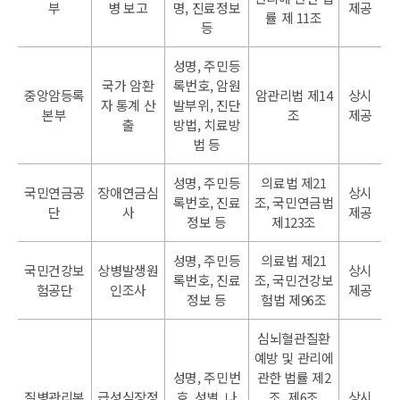
부
병 보고
명, 진료정보
제공
률 제 11조
등
성명, 주민등
국가 암환
록번호, 암원
중앙암등록
암관리법 제14
상시
자 통계 산
발부위, 진단
본부
조
제공
출
방법, 치료방
법 등
성명, 주민등
의료법 제21
국민연금공
장애연금심
상시
록번호, 진료
조, 국민연금법
단
사
제공
정보 등
제123조
성명, 주민등
의료법 제21
국민건강보
상병발생원
상시
록번호, 진료
조, 국민건강보
험공단
인조사
제공
정보 등
험법 제96조
심뇌혈관질환
예방 및 관리에
성명, 주민번
관한 법률 제2
질병관리본
급성심장정
호, 성별, 나
조, 제6조
상시