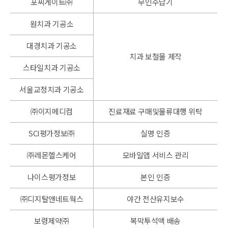
포씨게이트㈜
무인수납기
원치과 기공소
대경치과 기공소
치과 보철물 제작
스타일치과 기공소
서울교정치과 기공소
㈜이지메디컴
진료재료 구매및물류대행 위탁
SCI평가정보㈜
실명 인증
㈜레몬헬스케어
모바일앱 서비스 관리
나이스평가정보
본인 인증
㈜디지탈앤네트웍스
야간 전산유지보수
보령제약㈜
복막투석액 배송