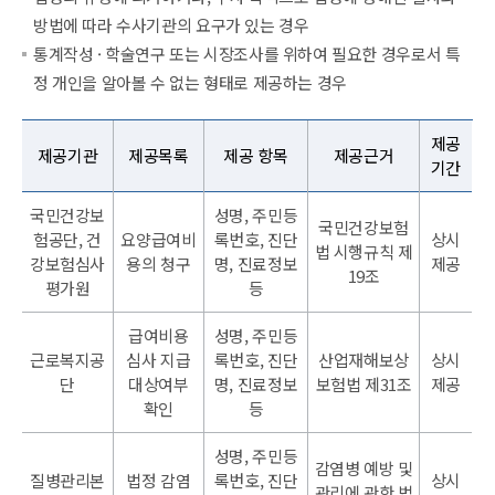
방법에 따라 수사기관의 요구가 있는 경우
통계작성 · 학술연구 또는 시장조사를 위하여 필요한 경우로서 특
정 개인을 알아볼 수 없는 형태로 제공하는 경우
제공
제공기관
제공목록
제공 항목
제공근거
기간
국민건강보
성명, 주민등
국민건강보험
험공단, 건
요양급여비
록번호, 진단
상시
법 시행규칙 제
강보험심사
용의 청구
명, 진료정보
제공
19조
평가원
등
급여비용
성명, 주민등
근로복지공
심사 지급
록번호, 진단
산업재해보상
상시
단
대상여부
명, 진료정보
보험법 제31조
제공
확인
등
성명, 주민등
감염병 예방 및
질병관리본
법정 감염
록번호, 진단
상시
관리에 관한 법