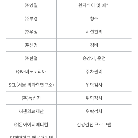
㈜영일
환자식이 및 배식
㈜부경
청소
㈜우성
시설관리
㈜신명
경비
㈜한얼
승강기, 운전
㈜아마노코리아
주차관리
SCL(서울 의과학연구소)
위탁검사
(주)녹십자
위탁검사
씨젠의료재단
위탁검사
㈜온아이티메디컴
건강검진 프로그램
인제대학교 해운대백병