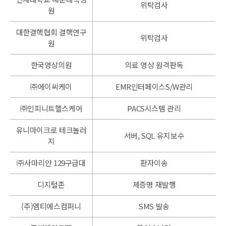
위탁검사
원
대한결핵협회 결핵연구
위탁검사
원
한국영상의원
의료 영상 원격판독
㈜에이씨케이
EMR인터페이스S/W관리
㈜인피니트헬스케어
PACS시스템 관리
유니마이크로 테크놀러
서버, SQL 유지보수
지
㈜사마리안 129구급대
환자이송
디지털존
제증명 재발행
(주)엠티에스컴퍼니
SMS 발송