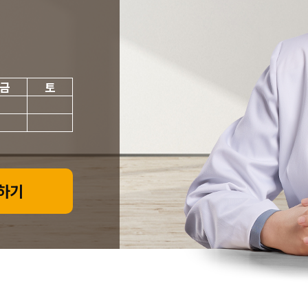
금
토
하기