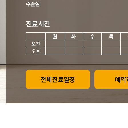
수술실
진료시간
월
화
수
목
오전
오후
전체진료일정
예약