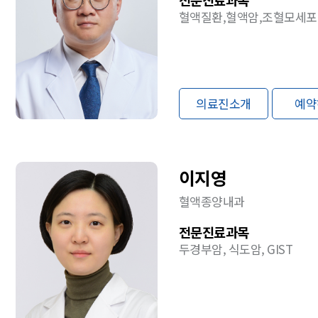
혈액질환,혈액암,조혈모세
의료진소개
예약
이지영
혈액종양내과
전문진료과목
두경부암, 식도암, GIST