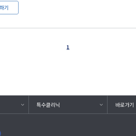
하기
1
특수클리닉
바로가기