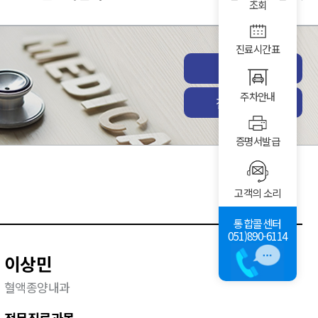
조회
진료시간표
진료예약
주차안내
전체진료과
증명서발급
고객의 소리
통합콜센터
051)890-6114
이상민
혈액종양내과
전문진료과목