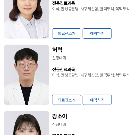
전문진료과목
이식, 만성콩팥병, 사구체신염, 혈액투석, 복막투석
의료진소개
예약하기
허혁
신장내과
전문진료과목
이식, 만성콩팥병, 사구체신염, 혈액투석, 복막투석
의료진소개
예약하기
강소이
신장내과