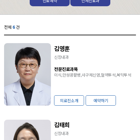
진료예약
전체진료과
전체
6
건
김영훈
신장내과
전문진료과목
이식,만성콩팥병,사구체신염,혈액투석,복막투석
의료진소개
예약하기
김태희
신장내과