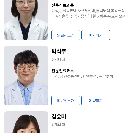
전문진료과목
이식,만성콩팥병,사구체신염,혈액투석,복막투석,
급성신손상, 신장기증자(매월 넷째주 수요일 오후)
의료진소개
예약하기
박석주
신장내과
전문진료과목
이식, 급만성콩팥병, 혈액투석 , 복막투석
의료진소개
예약하기
김윤미
신장내과