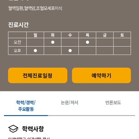
혈액질환,혈액암,조혈모세포이식
진료시간
월
화
수
목
금
토
오전
오후
전체진료일정
예약하기
학력/경력/
논문/저서
언론보도
주요활동
학력사항