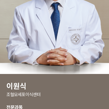
이원식
조혈모세포이식센터
전문과목