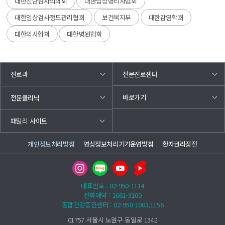
대한진단검사의학회
대한임상병리사협회
대한임상검사정도관리협회
보건복지부
대한감염학회
대한의사협회
대한병원협회
진료과
전문진료센터
바로가기
전문클리닉
패밀리 사이트
개인정보처리방침
영상정보처리기기운영방침
환자권리장전
대표번호 : 02-950-1114
전화예약 : 1661-3100
종합건강증진센터 : 02-950-1003,1156
01757 서울시 노원구 동일로 1342