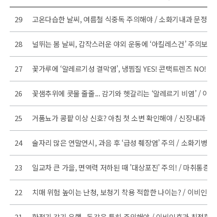
 목록
29
고온다습한 날씨, 여름철 식중독 주의해야 / 소화기내과 문정섭
28
널뛰는 봄 날씨, 갑작스러운 야외 운동에 ‘아킬레스건’ 주의보 
27
꽃가루에 ‘알레르기성 결막염’, 냉찜질 YES! 콘택트렌즈 NO! /
26
꽃샘추위에 콧물 줄줄... 감기와 헷갈리는 ‘알레르기 비염’ / 이
25
거품뇨가 콩팥 이상 신호? 아침 첫 소변 확인해야 / 신장내과 김
24
술자리 많은 연말연시, 과음 후 ‘급성 췌장염’ 주의 / 소화기병센
23
일교차 큰 가을, 면역력 저하된 때 '대상포진' 주의! / 마취통증
22
치매 위험 높이는 난청, 보청기 착용 적합한 나이는? / 이비인후
21
환절기 감기 유행...독감은 특히 주의해야 / 이비인후과 최정환 