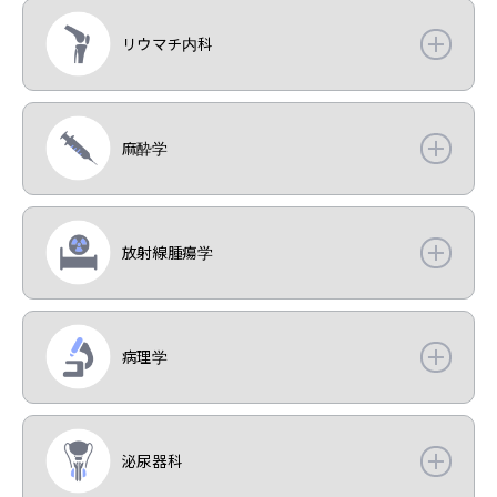
リウマチ内科
麻酔学
放射線腫瘍学
病理学
泌尿器科