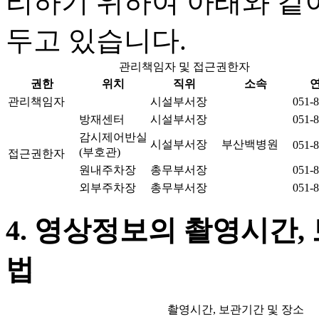
리하기 위하여 아래와 같
두고 있습니다.
관리책임자 및 접근권한자
권한
위치
직위
소속
관리책임자
시설부서장
051-
방재센터
시설부서장
051-
감시제어반실
시설부서장
부산백병원
051-
(부호관)
접근권한자
원내주차장
총무부서장
051-
외부주차장
총무부서장
051-
4. 영상정보의 촬영시간,
법
촬영시간, 보관기간 및 장소