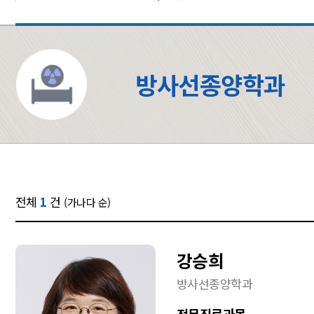
방사선종양학과
전체
1
건
(가나다 순)
강승희
방사선종양학과
전문진료과목