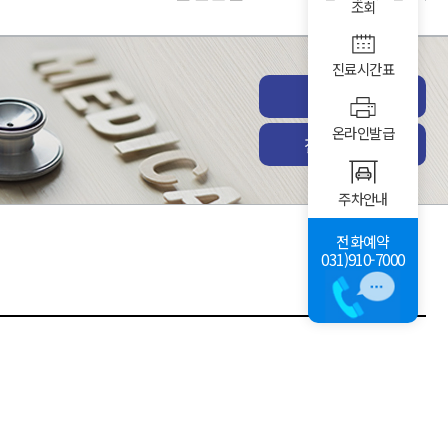
조회
진료시간표
진료예약
온라인발급
전체진료과
주차안내
전화예약
031)910-7000