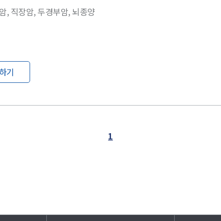
암, 직장암, 두경부암, 뇌종양
하기
1