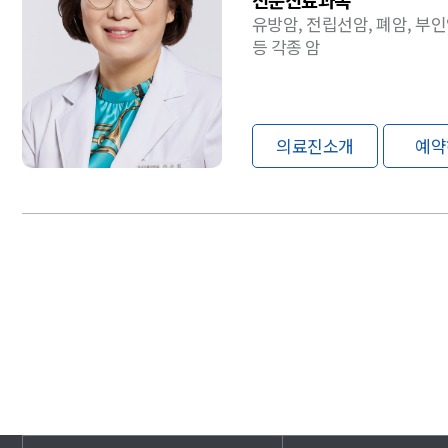
유방암, 전립선암, 폐암, 부인
등 각종 암
의료진소개
예약