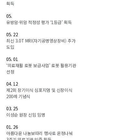
획득
05.
유방암·위암 적정성 평가 ‘1등급’ 획득
05. 22
최신 3.0T MRI(자기공명영상장비) 추가
도입
05. 01
‘의료재활 로봇 보급사업’ 로봇 활용기관
선정
04. 12
제2회 장기이식 심포지엄 및 신장이식
200례 기념식
03. 25
이성순 원장 신임 임명
01. 26
아름다운 나눔보따리 행사로 온정나눠
3주기 의료기관 인증 획득