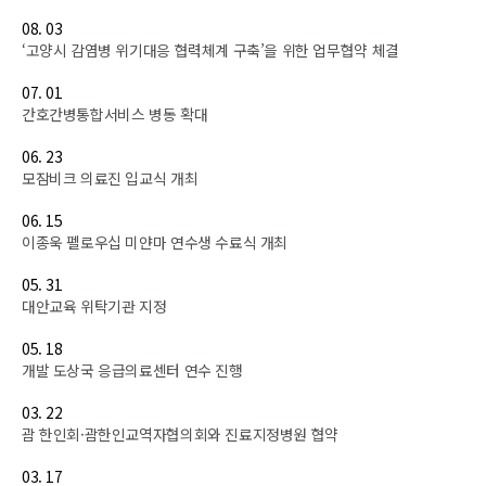
08. 03
‘고양시 감염병 위기대응 협력체계 구축’을 위한 업무협약 체결
07. 01
간호간병통합서비스 병동 확대
06. 23
모잠비크 의료진 입교식 개최
06. 15
이종욱 펠로우십 미얀마 연수생 수료식 개최
05. 31
대안교육 위탁기관 지정
05. 18
개발 도상국 응급의료센터 연수 진행
03. 22
괌 한인회·괌한인교역자협의회와 진료지정병원 협약
03. 17