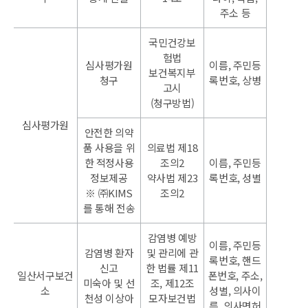
주소 등
국민건강보
험법
심사평가원
이름, 주민등
보건복지부
청구
록번호, 상병
고시
(청구방법)
심사평가원
안전한 의약
품 사용을 위
의료법 제18
한 적정사용
조의2
이름, 주민등
정보제공
약사법 제23
록번호, 성별
※ ㈜KIMS
조의2
를 통해 전송
감염병 예방
이름, 주민등
감염병 환자
및 관리에 관
록번호, 핸드
신고
한 법률 제11
일산서구보건
폰번호, 주소,
미숙아 및 선
조, 제12조
소
성별, 의사이
천성 이상아
모자보건법
름, 의사면허