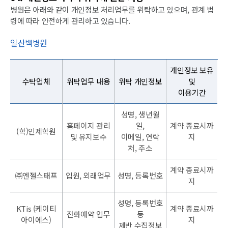
병원은 아래와 같이 개인정보 처리업무를 위탁하고 있으며, 관계 법
령에 따라 안전하게 관리하고 있습니다.
일산백병원
개인정보 보유
수탁업체
위탁업무 내용
위탁 개인정보
및
이용기간
성명, 생년월
홈페이지 관리
일,
계약 종료시까
(학)인제학원
및 유지보수
이메일, 연락
지
처, 주소
계약 종료시까
㈜엔젤스태프
입원, 외래업무
성명, 등록번호
지
성명, 등록번호
KTis (케이티
계약 종료시까
전화예약 업무
등
아이에스)
지
제반 수집정보