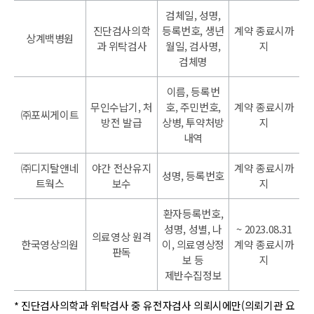
검체일, 성명,
진단검사의학
등록번호, 생년
계약 종료시까
상계백병원
과 위탁검사
월일, 검사명,
지
검체명
이름, 등록번
무인수납기, 처
호, 주민번호,
계약 종료시까
㈜포씨게이트
방전 발급
상병, 투약처방
지
내역
㈜디지탈앤네
야간 전산유지
계약 종료시까
성명, 등록번호
트웍스
보수
지
환자등록번호,
성명, 성별, 나
~ 2023.08.31
의료영상 원격
한국영상의원
이, 의료영상정
계약 종료시까
판독
보 등
지
제반수집정보
* 진단검사의학과 위탁검사 중 유전자검사 의뢰시에만(의뢰기관 요