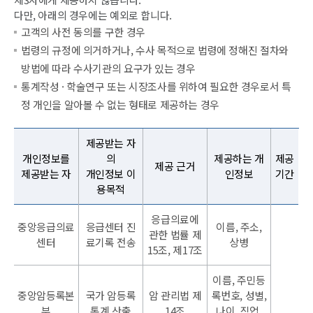
다만, 아래의 경우에는 예외로 합니다.
고객의 사전 동의를 구한 경우
법령의 규정에 의거하거나, 수사 목적으로 법령에 정해진 절차와
방법에 따라 수사기관의 요구가 있는 경우
통계작성 · 학술연구 또는 시장조사를 위하여 필요한 경우로서 특
정 개인을 알아볼 수 없는 형태로 제공하는 경우
제공받는 자
개인정보를
의
제공하는 개
제공
제공 근거
제공받는 자
개인정보 이
인정보
기간
용목적
응급의료에
중앙응급의료
응급센터 진
이름, 주소,
관한 법률 제
센터
료기록 전송
상병
15조, 제17조
이름, 주민등
중앙암등록본
국가 암등록
암 관리법 제
록번호, 성별,
부
통계 산출
14조
나이, 직업,