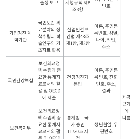
출생 보고
시행규칙 제8
번호
조3항
국민보건 의
이름, 주민등
료분야의 정
산업안전보
기업검진 계
록번호, 성별,
책수립과 학
건법 제43조
약기관
나이, 직업,
술연구의 기
제1항, 제2항
주소
초자료 활용
보건의료정
책 수립의 중
이름, 주민등
요한 통계자
건강검진기
록번호, 전화
국민건강보험
료로서의 활
본법
번호, 주소,
용 및 OECD
결과
제공
에 제출
근거
보건의료정
에
책 수립의 중
통계법 _ 국
따름
요한 통계자
가 승인
생년월일, 우
보건복지부
료로서의 활
11730호 지
편번호
용 및 OECD
정