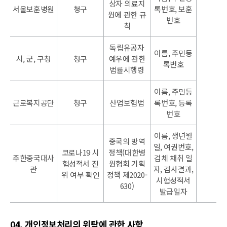
상자 의료지
서울보훈병원
청구
록번호, 보훈
원에 관한 규
번호
칙
독립유공자
이름, 주민등
시, 군, 구청
청구
예우에 관한
록번호
법률시행령
이름, 주민등
근로복지공단
청구
산업보험법
록번호, 등록
번호
이름, 생년월
중국의 방역
일, 여권번호,
코로나19 시
정책(대한병
주한중국대사
검체 채취 일
험성적서 진
원협회 기획
관
자, 검사결과,
위 여부 확인
정책 제2020-
시험성적서
630)
발급일자
04. 개인정보처리의 위탁에 관한 사항