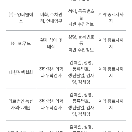
성명, 등록번호
㈜두잉씨앤에
미화, 주차관
계약 종료시까
등
스
리, 안내업무
지
제반 수집정보
성명, 등록번호
환자 식이 및
계약 종료시까
㈜LSC푸드
등
배식
지
제반 수집정보
검체일, 성명,
진단검사의학
등록번호,
계약 종료시까
대한결핵협회
과 위탁검사
생년월일, 검사
지
명, 검체명
검체일, 성명,
의료법인 녹십
진단검사의학
등록번호,
계약 종료시까
자의료재단
과 위탁검사
생년월일, 검사
지
명, 검체명
검체일, 성명,