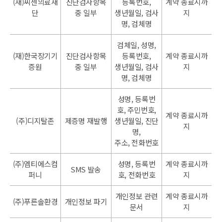
(재)씨젠의료재
진단검사항목
등록번호,
계약 종료시까
단
중 일부
생년월일, 검사
지
명, 검체명
검체일, 성명,
(재)한국장기기
진단검사항목
등록번호,
계약 종료시까
증원
중 일부
생년월일, 검사
지
명, 검체명
성명, 등록번
호, 주민번호,
계약 종료시까
(주)디지탈존
제증명 재발행
생년월일, 진단
지
명,
주소, 전화번호
(주)엠티에스컴
성명, 등록번
계약 종료시까
SMS 발송
퍼니
호, 전화번호
지
개인정보 관련
계약 종료시까
(주)푸른솔환경
개인정보 파기
문서
지