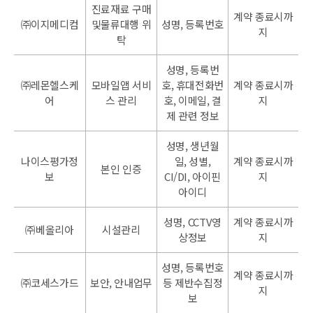
진료재료 구매
계약 종료시까
㈜이지메디컴
및물류대행 위
성명, 등록번호
지
탁
성명, 등록번
㈜레몬헬스케
모바일앱 서비
호, 휴대전화번
계약 종료시까
어
스 관리
호, 이메일, 결
지
제 관련 정보
성명, 생년월
나이스평가정
일, 성별,
계약 종료시까
본인 인증
보
CI/DI, 아이핀
지
아이디
성명, CCTV영
계약 종료시까
㈜베올리아
시설관리
상정보
지
성명, 등록번호
계약 종료시까
㈜코세스가드
보안, 안내업무
등 제반수집정
지
보