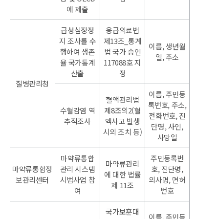
에 제출
급성심장정
응급의료법
지 조사를 수
제13조_통계
이름, 생년월
행하여 생존
법 국가 승인
일, 주소
율 국가통계
117088호 지
산출
정
질병관리청
이름, 주민등
혈액관리법
록번호, 주소,
수혈감염 역
제8조의2(혈
전화번호, 진
추적조사
액사고 발생
단명, 사인,
시의 조치 등)
사망일
마약류통합
주민등록번
마약류관리
마약류통합정
관리 시스템
호, 진단명,
에 대한 법률
보관리센터
시범사업 참
의사명, 면허
제 11조
여
번호
국가보훈대
이름, 주민등