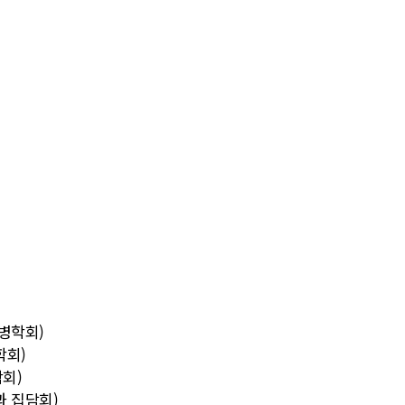
병학회)
학회)
회)
과 집담회)