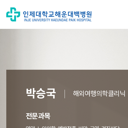
박승국
해외여행의학클리닉
전문과목