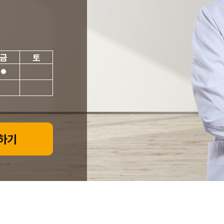
금
토
하기