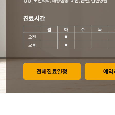
영양, 노인의학, 예방접종, 비만, 금연, 검진상담
진료시간
월
화
수
목
오전
오후
전체진료일정
예약